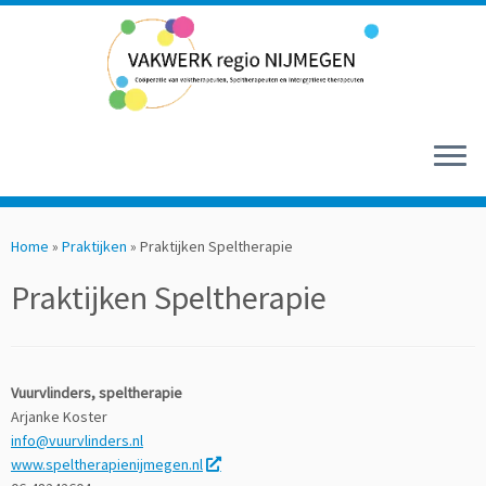
Ga
naar
Home
»
Praktijken
»
Praktijken Speltherapie
inhoud
Praktijken Speltherapie
Vuurvlinders, speltherapie
Arjanke Koster
info@vuurvlinders.nl
www.speltherapienijmegen.nl