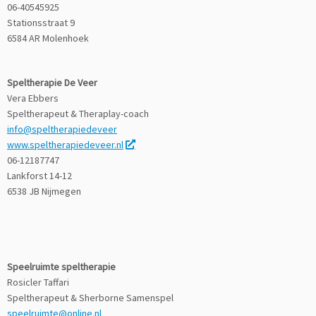
06-40545925
Stationsstraat 9
6584 AR Molenhoek
Speltherapie De Veer
Vera Ebbers
Speltherapeut & Theraplay-coach
info@speltherapiedeveer
www.speltherapiedeveer.nl
06-12187747
Lankforst 14-12
6538 JB Nijmegen
Speelruimte speltherapie
Rosicler Taffari
Speltherapeut & Sherborne Samenspel
speelruimte@online.nl