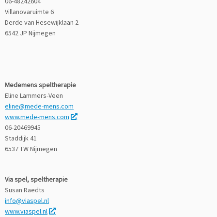
06-48242604
Villanovaruimte 6
Derde van Hesewijklaan 2
6542 JP Nijmegen
Medemens speltherapie
Eline Lammers-Veen
eline@mede-mens.com
www.mede-mens.com
06-20469945
Staddijk 41
6537 TW Nijmegen
Via spel, speltherapie
Susan Raedts
info@viaspel.nl
www.viaspel.nl